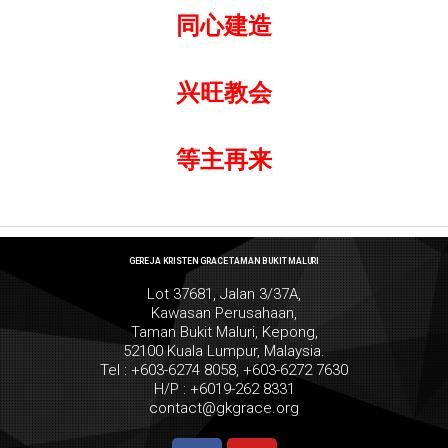
同心建造
兴旺教会
等主再来
GEREJA KRISTEN GRACE TAMAN BUKIT MALURI
Lot 37681, Jalan 3/37A,
Kawasan Perusahaan,
Taman Bukit Maluri, Kepong,
52100 Kuala Lumpur, Malaysia.
Tel : +603-6274 8058, +603-6272 7630
H/P : +6019-262 8331
contact@gkgrace.org