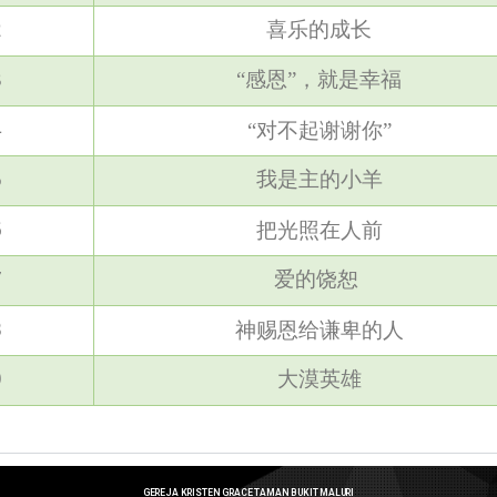
2
喜乐的成长
3
“感恩”，就是幸福
4
“对不起
谢谢你”
5
我是主的小羊
6
把光照在人前
7
爱的饶恕
8
神赐恩给谦卑的人
9
大漠英雄
GEREJA KRISTEN GRACE TAMAN BUKIT MALURI