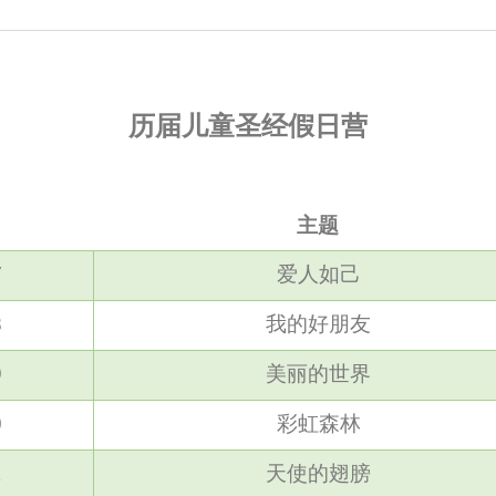
历届儿童圣经假日营
主题
7
爱人如己
8
我的好朋友
9
美丽的世界
0
彩虹森林
1
天使的翅膀