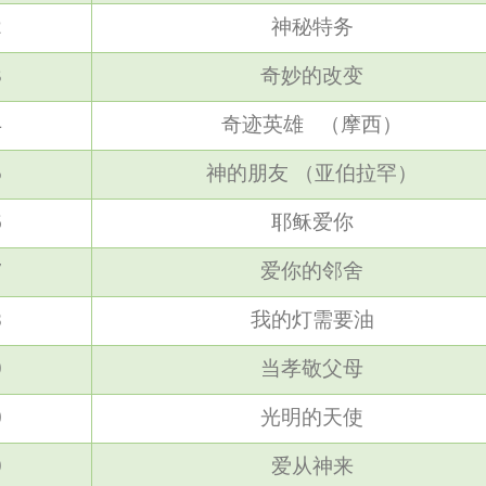
2
神秘特务
3
奇妙的改变
4
奇迹英雄 （摩西）
5
神的朋友 （亚伯拉罕）
6
耶稣爱你
7
爱你的邻舍
8
我的灯需要油
9
当孝敬父母
0
光明的天使
9
爱从神来