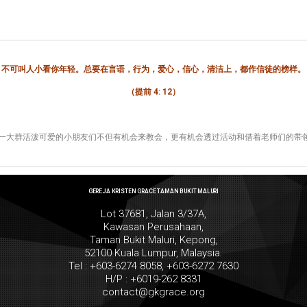
不可叫人小看你年轻。总要在言语，行为，爱心，信心，清洁上，都作信徒的榜样。
（提前
4: 12
）
让这一大群活泼可爱的小朋友们不但有机会来教会，更有机会透过活动和借着老师们的带
GEREJA KRISTEN GRACE TAMAN BUKIT MALURI
Lot 37681, Jalan 3/37A,
Kawasan Perusahaan,
Taman Bukit Maluri, Kepong,
52100 Kuala Lumpur, Malaysia.
Tel : +603-6274 8058, +603-6272 7630
H/P : +6019-262 8331
contact@gkgrace.org